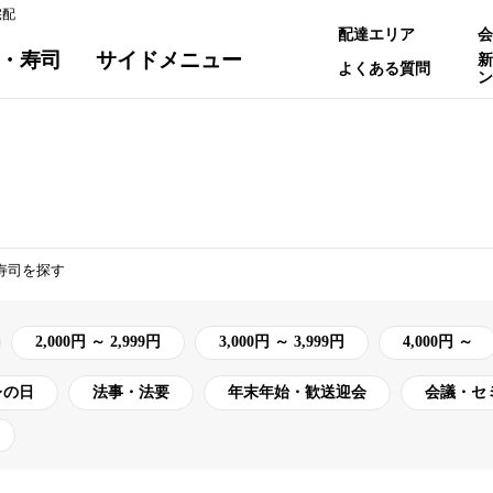
宅配
配達エリア
会
・寿司
サイドメニュー
新
よくある質問
ン
す
寿司を探す
2,000円 ～ 2,999円
3,000円 ～ 3,999円
4,000円 ～
レの日
法事・法要
年末年始・歓送迎会
会議・セ