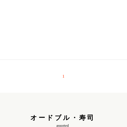
1
オードブル・寿司
assorted