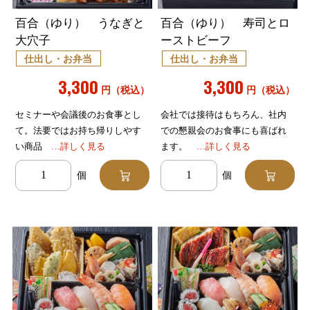
百合（ゆり） うなぎと
百合（ゆり） 寿司とロ
大穴子
ーストビーフ
仕出し・お弁当
仕出し・お弁当
3,300
3,300
円（税込）
円（税込）
セミナーや会議後のお食事とし
会社では接待はもちろん、社内
て。法要ではお持ち帰りしやす
での懇親会のお食事にも喜ばれ
い商品
…詳しく見る
ます。
…詳しく見る