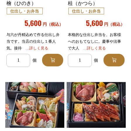
檜（ひのき）
桂（かつら）
仕出し・お弁当
仕出し・お弁当
5,600
5,600
円（税込）
円（税込）
与六が丹精込めて作る仕出し弁
本格的な仕出し弁当を、お客様
当です。当店の仕出し１番人
へのおもてなしに。慶事や法事
気。接待
…詳しく見る
で大人
…詳しく見る