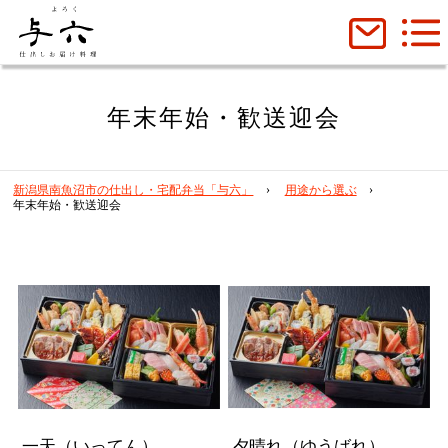
年末年始・歓送迎会
新潟県南魚沼市の仕出し・宅配弁当「与六」
用途から選ぶ
年末年始・歓送迎会
一天（いってん）
夕晴れ（ゆうばれ）