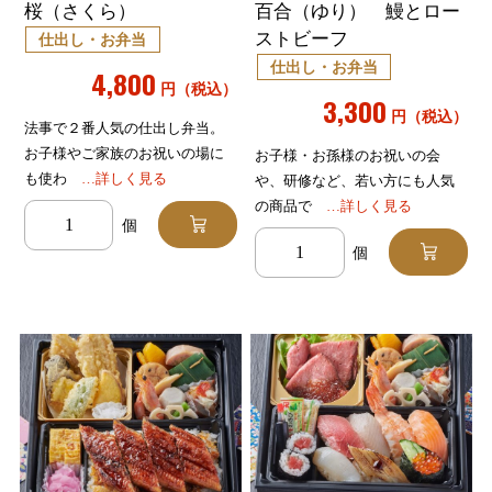
桜（さくら）
百合（ゆり） 鰻とロー
ストビーフ
仕出し・お弁当
仕出し・お弁当
4,800
円（税込）
3,300
円（税込）
法事で２番人気の仕出し弁当。
お子様やご家族のお祝いの場に
お子様・お孫様のお祝いの会
も使わ
…詳しく見る
や、研修など、若い方にも人気
の商品で
…詳しく見る