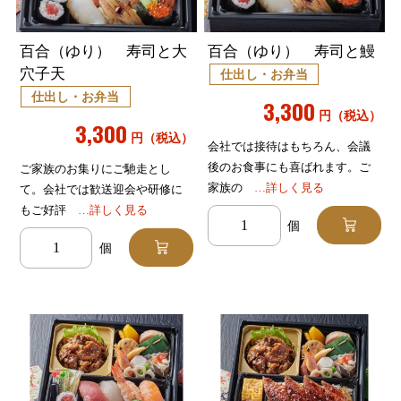
百合（ゆり） 寿司と大
百合（ゆり） 寿司と鰻
穴子天
仕出し・お弁当
仕出し・お弁当
3,300
円（税込）
3,300
円（税込）
会社では接待はもちろん、会議
後のお食事にも喜ばれます。ご
ご家族のお集りにご馳走とし
家族の
…詳しく見る
て。会社では歓送迎会や研修に
もご好評
…詳しく見る