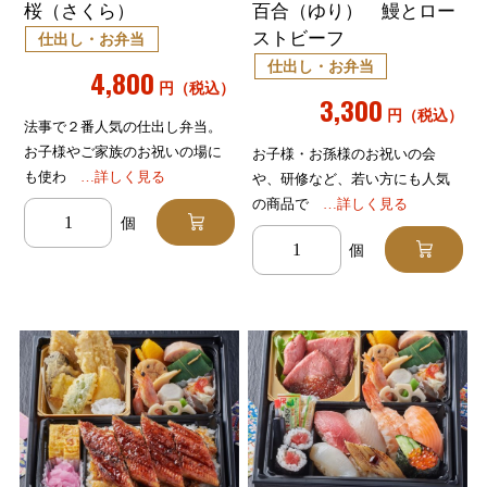
桜（さくら）
百合（ゆり） 鰻とロー
ストビーフ
仕出し・お弁当
仕出し・お弁当
4,800
円（税込）
3,300
円（税込）
法事で２番人気の仕出し弁当。
お子様やご家族のお祝いの場に
お子様・お孫様のお祝いの会
も使わ
…詳しく見る
や、研修など、若い方にも人気
の商品で
…詳しく見る