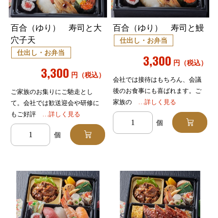
百合（ゆり） 寿司と大
百合（ゆり） 寿司と鰻
穴子天
仕出し・お弁当
仕出し・お弁当
3,300
円（税込）
3,300
円（税込）
会社では接待はもちろん、会議
後のお食事にも喜ばれます。ご
ご家族のお集りにご馳走とし
家族の
…詳しく見る
て。会社では歓送迎会や研修に
もご好評
…詳しく見る