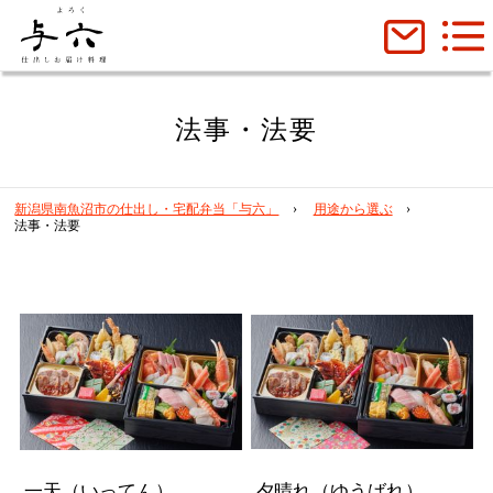
法事・法要
新潟県南魚沼市の仕出し・宅配弁当「与六」
用途から選ぶ
法事・法要
一天（いってん）
夕晴れ（ゆうばれ）