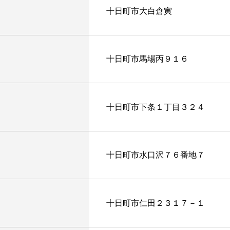
十日町市大白倉寅
十日町市馬場丙９１６
十日町市下条１丁目３２４
十日町市水口沢７６番地７
十日町市仁田２３１７－１