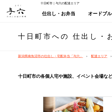
十日町市｜与六の配達エリア
仕出し・お弁当
オードブル
十日町市
への
仕出し・
新潟県南魚沼市の仕出し・宅配弁当「与六」
配達エリア
十日町市
の各個人宅や施設、イベント会場な